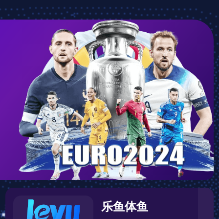
19121060988
unimpressed@hotmail.com
首页
解读
悟空体育
产品分类
新闻播报
企
新闻播报
首页
新闻播报