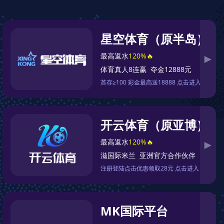
业服务
咨询
悟空体育官网
立即预约