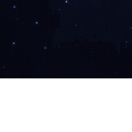
上一篇
导航
解读
悟
悟空体育官网 | WUKONG SPORTS-
产品分
官方平台🐙【六星好评】🐙是一个高
新闻播
质量的在线综合游戏网站,为您提供最
新的悟空体育手机版本、悟空体育官
企业服
方网站、悟空体育最新网站、悟空体