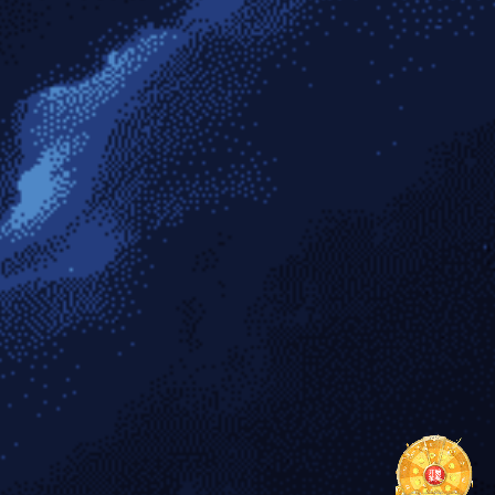
2026-06-13
专访张伟：深入探讨篮球领域
的成功秘诀与成长历程
2026-06-12
专访乒乓球名将周军揭秘他成
功背后的训练与心路历程
2026-06-12
上海网球队个人能力提升之路
探讨与热议
2026-06-11
上海篮球队区域防守的优缺点
分析及其对比赛结果的影响
2026-06-10
DOTA2意识排行榜揭晓IG战
队荣登榜首引发热议
2026-06-08
瓜迪奥拉神奇换人策略欧冠淘