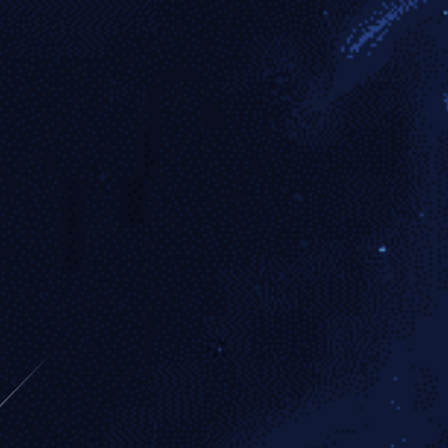
地发挥出自己的优势，将可能成为获胜者。
3、战术布置分析
从战术层面来看，萨尔普斯堡通常采用灵活
传递撕扯对手防线。而兰则强调整体防守与
进攻。这两种截然不同的战术思路，使得本
此外，教练组对于这场重要比赛所制定出的
有效利用主场之利，通过压迫
悟空体育官网
争取胜利。而如果兰能够稳住局势，并寻找