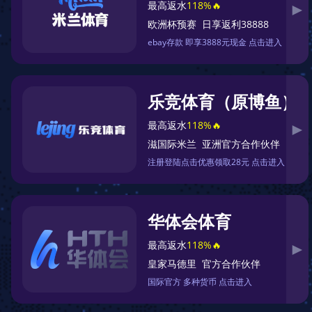
萨尔普斯堡与兰的精彩对决分析及赛
2026-01-31
在即将到来的萨尔普斯堡与兰的较量中，双
赛不仅是一场技术与智慧的较量，更是心理
场精彩对决进行深入分析，包括两队的历史
过这些分析，我们可以更好地理解这场比赛
1、历史交锋记录
萨尔普斯堡与兰在过去的交锋中一直保持着
次相遇，彼此之间积累了不少情感和历史。
利带来的挫折。例如，在上个赛季的联赛中