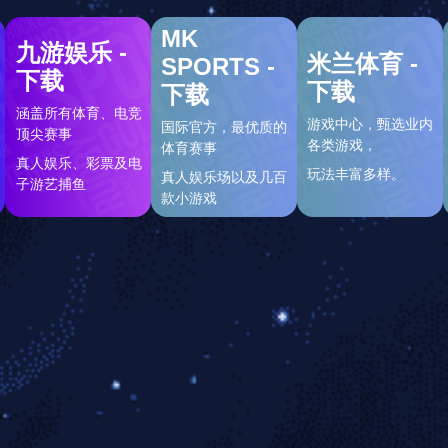
崭露头角，他们在欧洲赛场上的表现也令球迷们倍感
在国际舞台上表现不俗，因此此役双方均全力以赴，
地。
每当国家队出战，成千上万的球迷都会涌向现场支持
得尤为紧张刺激，也让人期待不已。
练对于年轻球员进行了大胆尝试。他们拥有一些颇具
年轻人的快速成长使得球队整体实力提升明显。
大牌球星，如米特洛维奇和塔迪奇等，他们不仅在俱
心作用。这样的组合使得他们在攻防两端都具备了很
队配合、默契程度以及临场应变能力也是影响结果的
优势，将成为比赛胜负的关键所在。