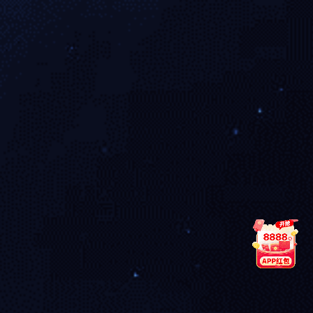
汰赛7次换人皆成进球助攻
2026-05-30
德布劳内复出表现惊艳三次助
攻助曼城轻松取胜
2026-05-29