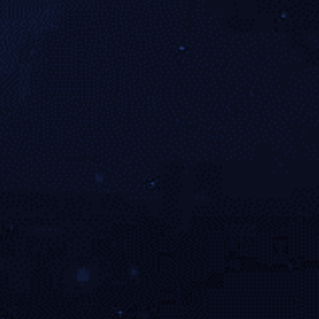
，为未来培养更多人才提供良好的环境。
是文化交流的平台，它将在历史长河中留下浓墨重彩
的精彩瞬间。
世界杯入场券而展开的激烈对决，不仅关系到各自国
化认同。在这个过程中，两国团队所展现出的拼搏精
人参与到这项运动中来，实现更高目标。
为整个地区足球发展的推动力。这种竞技精神所带来
们期待看到更精彩、更震撼的人生瞬间，在绿茵场上
下一篇