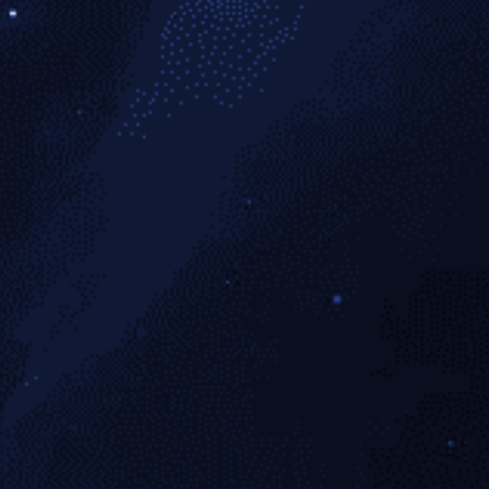
碰撞势必引发精彩纷呈的对抗。如何破解对方战术，
待。
到两国足球的发展。如果苏格兰能够成功晋级，他们
年轻球员成长；而若塞尔维亚获胜，则巩固其作为欧
的鼓励效应。
提升了两国足球在全球范围内的话语权。在这样的背