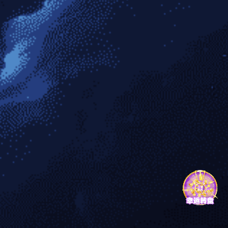
2026-06-13
专访张伟：深入探讨篮球领域
的成功秘诀与成长历程
2026-06-12
专访乒乓球名将周军揭秘他成
功背后的训练与心路历程
2026-06-12
上海网球队个人能力提升之路
探讨与热议
2026-06-11
上海篮球队区域防守的优缺点
分析及其对比赛结果的影响
2026-06-10
DOTA2意识排行榜揭晓IG战
队荣登榜首引发热议
2026-06-08
瓜迪奥拉神奇换人策略欧冠淘