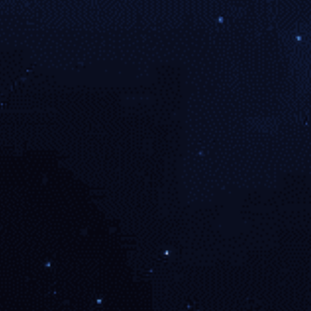
景下，两国足球改革与发展也许会加速推进
总之，这场比赛不仅仅是一项体育赛事，更
的一笔，让我们共同期待这一激烈碰撞带来
总结：
综上所述，苏格兰与塞尔维亚之间为了争夺
家足球发展的方向，更折射出民族精神和文
神值得所有人尊敬，同时也激励着更多年轻
未来，无论哪个国家最终取得胜利，都将成
的不仅是成绩，还有团结和梦想。因此，我
书写新的传奇！
上一篇