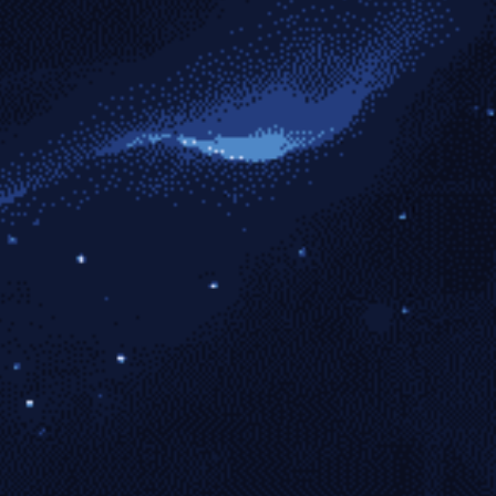
因此，在这场关键战斗中，不同风格之间的
将考验双方教练及球员智慧，也令人充满期
4、未来展望与影响
无论最终结果如何，这次对决都会深刻影响
将迎来更多国际赛事锻炼大赛经验，有助于
洲顶尖强队的位置，对后续预选赛形成正面
此外，此役还将吸引大量媒体关注，无形中