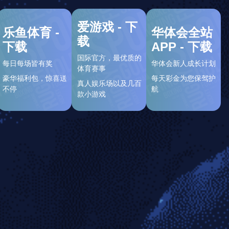
企业服务
咨询
悟空体育官网
推荐文章
乒乓球战术解析：杭州乒乓球队如何巧
妙应对对手反击策略
2026-06-13
世界杯点评：上海乒乓球队默
契配合展现团队精神与实力
2026-06-13
专访羽毛球女将刘娜揭秘她的
成功秘诀与奋斗历程