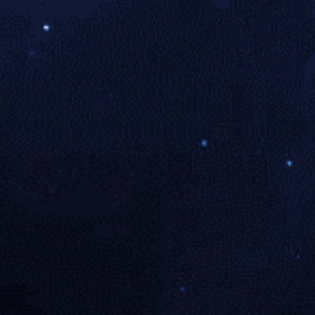
4、数据分析与总结
根据赛后的统计数据显示，西班牙人在控球率
时间上，更重要的是能够有效转化为射门次数
的控球率努力寻找突破口，但由于缺乏精准传
自然难以收获胜利。
另外，从犯规和黄牌情况来看，两队都保持
规12次，而塞尔塔则达到了15次。从这些
不过必须注意避免过多犯规影响到正常发挥
综上所述，这场交锋不仅是一场技术层面的
对于两队来说，每一次交手都是积累经验的
训，实现更大的突破与成长。
总结：
通过以上各方面分析，我们可以看到本场“西
美结合的一次展示。无论是个人表现还是团
而言，此役并非终点，而是日后继续努力奋