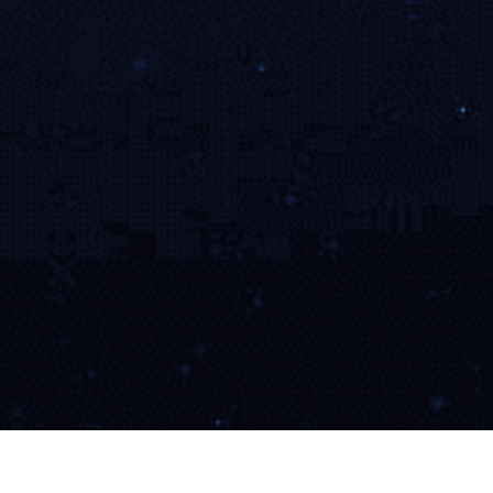
热门资讯
号楼4号