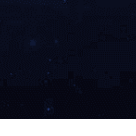
轮联赛都有新的惊喜等待着我们去发现。在期待下一轮较量之
个瞬间，因为它们构成了足球世界最精彩的一部分！
下一篇
联系方式
空体育
山东济南槐荫区张庄路98