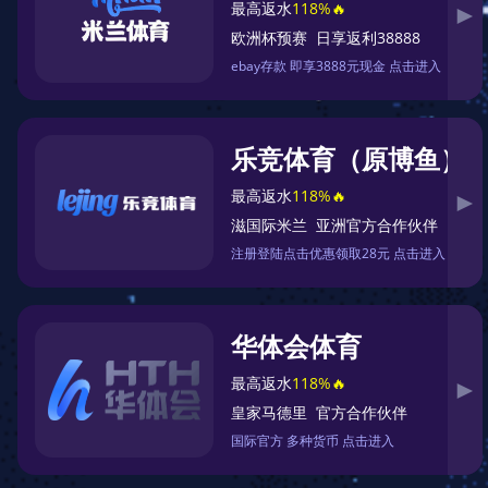
西班牙人对阵塞尔塔比赛评分分析及
2026-01-31
在西班牙足球甲级联赛中，西班牙人对阵塞
两支球队实力的较量，更是战术与意志力的
分析将揭示球员在比赛中的表现；其次，精
着，我们会探讨双方战术布置及其影响；最
重要性和意义。希望通过此文，可以让读者
1、评分分析：球员表现一览
首先，从门将的位置来看，西班牙人的门将
塔前锋的一系列突袭时展现了极高的反应能力