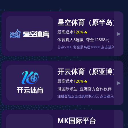
业服务
咨询
悟空体育官网
立即预约